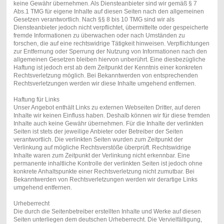
keine Gewähr übernehmen. Als Diensteanbieter sind wir gemäß § 7
Abs.1 TMG für eigene Inhalte auf diesen Seiten nach den allgemeinen
Gesetzen verantwortlich. Nach §§ 8 bis 10 TMG sind wir als
Diensteanbieter jedoch nicht verpflichtet, übermittelte oder gespeicherte
fremde Informationen zu überwachen oder nach Umständen zu
forschen, die auf eine rechtswidrige Tätigkeit hinweisen. Verpflichtungen
zur Entfernung oder Sperrung der Nutzung von Informationen nach den
allgemeinen Gesetzen bleiben hiervon unberührt. Eine diesbezügliche
Haftung ist jedoch erst ab dem Zeitpunkt der Kenntnis einer konkreten
Rechtsverletzung möglich. Bei Bekanntwerden von entsprechenden
Rechtsverletzungen werden wir diese Inhalte umgehend entfernen.
Haftung für Links
Unser Angebot enthält Links zu externen Webseiten Dritter, auf deren
Inhalte wir keinen Einfluss haben. Deshalb können wir für diese fremden
Inhalte auch keine Gewähr übernehmen. Für die Inhalte der verlinkten
Seiten ist stets der jeweilige Anbieter oder Betreiber der Seiten
verantwortlich. Die verlinkten Seiten wurden zum Zeitpunkt der
Verlinkung auf mögliche Rechtsverstöße überprüft. Rechtswidrige
Inhalte waren zum Zeitpunkt der Verlinkung nicht erkennbar. Eine
permanente inhaltliche Kontrolle der verlinkten Seiten ist jedoch ohne
konkrete Anhaltspunkte einer Rechtsverletzung nicht zumutbar. Bei
Bekanntwerden von Rechtsverletzungen werden wir derartige Links
umgehend entfernen.
Urheberrecht
Die durch die Seitenbetreiber erstellten Inhalte und Werke auf diesen
Seiten unterliegen dem deutschen Urheberrecht. Die Vervielfältigung,