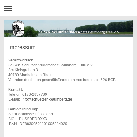
St. Seb. Schützenbruderschaft Baumberg 1900 e.V.
Impressum
Verantwortlich:
St. Seb. Schützenbruderschaft Baumberg 1900 e.V.
Am Kielsgraben 3
40789 Monheim am Rhein
Vertreten durch den geschäftsführenden Vorstand nach §26 BGB
Kontakt:
Telefon: 0173-2837789
E-Mail:
info@schuetzen-baumberg.de
Bankverbindung:
Stadtsparkasse Düsseldorf
BIC:
DUSSDEDDXXX
IBAN:
DE88
3005
0110
1005
2840
29