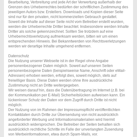
Bearbeitung, Verbreitung und jede Art der Verwertung außerhalb der
Grenzen des Urheberrechtes bedürfen der schriftlichen Zustimmung des
jeweiligen Autors bzw. Erstellers. Downloads und Kopien dieser Seite
sind nur für den privaten, nicht kommerziellen Gebrauch gestattet.
Soweit die Inhalte auf dieser Seite nicht vom Betreiber erstellt wurden,
werden die Urheberrechte Dritter beachtet. Insbesondere werden Inhalte
Dritter als solche gekennzeichnet. Sollten Sie trotzdem auf eine
Urheberrechtsverletzung aufmerksam werden, bitten wir um einen
entsprechenden Hinweis. Bei Bekanntwerden von Rechtsverletzungen
werden wir derartige Inhalte umgehend entfernen.
Datenschutz
Die Nutzung unserer Webseite ist in der Regel ohne Angabe
personenbezogener Daten möglich. Soweit auf unseren Seiten
personenbezogene Daten (beispielsweise Name, Anschrift oder eMail-
Adressen) erhoben werden, erfolgt dies, soweit möglich, stets auf
freiwilliger Basis. Diese Daten werden ohne Ihre ausdrückliche
Zustimmung nicht an Dritte weitergegeben.
Wir weisen darauf hin, dass die Datenübertragung im Internet (z.B. bei
der Kommunikation per E-Mail) Sicherheitslücken aufweisen kann. Ein
lückenloser Schutz der Daten vor dem Zugriff durch Dritte ist nicht
möglich.
Der Nutzung von im Rahmen der Impressumspflicht veröffentlichten
Kontaktdaten durch Dritte zur Übersendung von nicht ausdrücklich
angeforderter Werbung und Informationsmaterialien wird hiermit
ausdrücklich widersprochen. Die Betreiber der Seiten behalten sich
ausdrücklich rechtliche Schritte im Falle der unverlangten Zusendung
von Werbeinformationen, etwa durch Spam-Mails, vor.