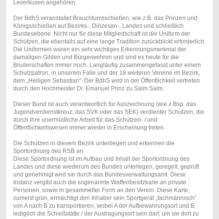
Leverkusen angehören.
Der BdhS veranstaltet Brauchtumsschießen, wie z.B. das Prinzen und
Königsschießen auf Bezirks-, Diözesan-, Landes und schließlich
Bundesebene. Nicht nur für diese Mitgliedschaft ist die Uniform der
Schützen, die ebenfalls auf eine lange Tradition zurückblickt erforderlich.
Die Uniformen waren ein sehr wichtiges Erkennungsmerkmal der
damaligen Gilden und Bürgerwehren und sind es heute für die
Bruderschaften immer noch. Langläufig zusammengefasst unter einem
Schutzpatron, in unserem Falle und der 18 weiteren Vereine im Bezirk,
dem „Heiligen Sebastian“. Der BdhS wird in der Öffentlichkeit vertreten
durch den Hochmeister Dr. Emanuel Prinz zu Salm Salm.
Dieser Bund ist auch verantwortlich für Auszeichnung (wie z.Bsp. das
Jugendverdienstkreuz, das SVK oder das SEK) verdienter Schützen, die
durch ihre unermüdliche Arbeit für das Schützen- / und
Öffentlichkeitswesen immer wieder in Erscheinung treten.
Die Schützen in diesem Bezirk unterliegen und erkennen die
Sportordnung des RSB an.
Diese Sportordnung ist im Aufbau und Inhalt der Sportordnung des
Landes und diese wiederum des Bundes unterlegen, geregelt, geprüft
und genehmigt wird sie durch das Bundesverwaltungsamt. Diese
Instanz vergibt auch die sogenannte Waffenbesitzkarte an private
Personen, sowie in gesammelter Form an den Verein. Diese Karte,
zumeist grün, ermächtigt den Inhaber sein Sportgerät „fachmännisch“
von A nach B zu transportieren, wobei A der Aufbewahrungsort und B
lediglich die Schießstätte / der Austragungsort sein darf, um sie dort zu