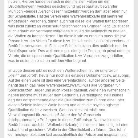
nutzen. Hierbei handelt es sich in den meisten Fällen um ein
Druckluftgewehr, welches gesichert und mit separat aufbewahrter
Munition –beides „verschlossen“ mitgeführt werden darf, aber eben nur
zur Schießstätte. Hat der Verein eine Waffenbesitzkarte mit mehreren
eingetragen Personen, dürfen auch nur diese, die Waffen transportieren,
was nicht zuletzt an versicherungstechnischen Gründen liegt. Es ist aber
auch erlaubt ein vertrauenswürdiges Mitglied die Vollmacht zu erteilen,
die Waffen zu transportieren. Um diese Karte zu erhalten muss die jew.
Person bzw. der Verein für diese bzw. für sich selber, das entsprechende
Bedürfnis vorweisen. Im Falle der Schützen, kann dies natürlich nur der
Schießsport sein. Des weiteren muss eine jede Person, ob privat oder im
Verein, die entsprechende Qualifikation bzw. Vorraussetzung erfüllen,
was in erster Linie schon mit dem Alter beginnt.
Im Zuge dessen gibt es noch den Waffenschein, früher unterteilt in
„klein“ und „groß“, heute nur noch als einziges Dokument bzw. Erlaubnis.
Auf der einen Seite ist dies eine Vereinfachung, auf der anderen Seite
hängt daran das neue Waffengesetz,(WaffG) was alle Vorgaben für
Sportschützen, Jäger und auch Polizei darstellt. Wer einen Waffenschein
haben möchte muss außer dem Bedürfnis, (Verteidigung stellt keines
dar) das entsprechende Alter, die Qualifikation zum Führen eine unter
diesen Schein fallende Waffe haben und auch die psychologische
Qualifikation dafür vorweisen. Wer das alles hat erhält vom
Verwaltungsamt für zunächst 5 Jahre den Waffenschein
(stichprobenartige Prüfungen in dieser Zeit/ entspr. Nachweise des
Bedürfnisses: auch bei Waffenbesitzkarte), mit dem er berechtigt ist eine
scharfe und gesicherte Waffe in der Öffentlichkeit zu führen. Dies ist in
der heutigen Zeit aber fast ausschließlich der Polizei und insgesamt nur