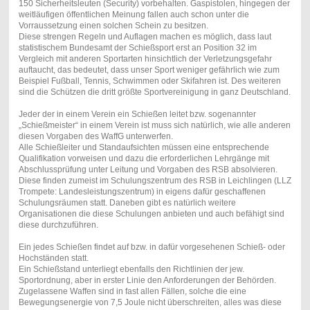
150 Sicherheitsleuten (Security) vorbehalten. Gaspistolen, hingegen der
weitläufigen öffentlichen Meinung fallen auch schon unter die
Vorraussetzung einen solchen Schein zu besitzen.
Diese strengen Regeln und Auflagen machen es möglich, dass laut
statistischem Bundesamt der Schießsport erst an Position 32 im
Vergleich mit anderen Sportarten hinsichtlich der Verletzungsgefahr
auftaucht, das bedeutet, dass unser Sport weniger gefährlich wie zum
Beispiel Fußball, Tennis, Schwimmen oder Skifahren ist. Des weiteren
sind die Schützen die dritt größte Sportvereinigung in ganz Deutschland.
Jeder der in einem Verein ein Schießen leitet bzw. sogenannter
„Schießmeister“ in einem Verein ist muss sich natürlich, wie alle anderen
diesen Vorgaben des WaffG unterwerfen.
Alle Schießleiter und Standaufsichten müssen eine entsprechende
Qualifikation vorweisen und dazu die erforderlichen Lehrgänge mit
Abschlussprüfung unter Leitung und Vorgaben des RSB absolvieren.
Diese finden zumeist im Schulungszentrum des RSB in Leichlingen (LLZ
Trompete: Landesleistungszentrum) in eigens dafür geschaffenen
Schulungsräumen statt. Daneben gibt es natürlich weitere
Organisationen die diese Schulungen anbieten und auch befähigt sind
diese durchzuführen.
Ein jedes Schießen findet auf bzw. in dafür vorgesehenen Schieß- oder
Hochständen statt.
Ein Schießstand unterliegt ebenfalls den Richtlinien der jew.
Sportordnung, aber in erster Linie den Anforderungen der Behörden.
Zugelassene Waffen sind in fast allen Fällen, solche die eine
Bewegungsenergie von 7,5 Joule nicht überschreiten, alles was diese