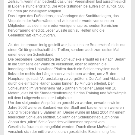
Zeitraum, wenn man bedenkt, das unser Vereinsheim fast ausschließlich
in Eigenleistung entstand. Die Arbeitsstunden belaufen sich auf ca. 500
Stunden pro beteiligtem Mitglied.
Das Legen des Fußbodens, das Anbringen der Sanitäranlagen, das
Verputzen der Außenwände und vieles mehr, wurde von unseren
Mitgliedern aus den mehr oder weniger entsprechenden Bereichen
hervorragend erledigt. Jeder wusste sich zu Helfen und die
Gemeinschaft kam gut voran.
Als der Innenraum fertig gestellt war, hatte unsere Bruderschaft nicht nur
einen Ort für gesellschaftliche Treffen, sondern auch zum ersten Mal
einen eigenen Schießstand.
Die besondere Konstruktion der Schießtheke erlaubt es sie nach Bedarf
in die Stirnseite der Wand zu versenken, ebenso können die
innenliegenden Holzwände/Platten durch ein Schienensystem nach
links oder rechts der Länge nach verschoben werden, um z.B. den
Hauptraum je nach Veranstaltung zu vergrößern. Der Auf- und Abbau ist
durch die einfache Handhabung binnen 10 Minuten erledigt. Der
Schießstand im Vereinsheim hat 5 Bahnen mit einer Länge von 10
Metern, dies ist die Standardentfernung für das Training und Wettkämpfe
mit dem Luftgewehr und der Luftpistole.
Um den steigenden Ansprüchen gerecht zu werden, erwarben wir im
Jahre 2003 weiteres Bauland von der Stadt und bauten einen weiteren
Stand mit ebenfalls 5 Bahnen an. Dieser wurde im März 2004 mit einem
feierlichen Schießen eröffnet. So kann der Schießbetrieb auch ohne
Abbau des „alten“ Schießstandes vollkommen separat vom
Gesellschaftsraum, durchgeführt werden. Durch diese Maßnahme
verschob sich der mittlerweile, durch gesetzliche Bestimmung fest