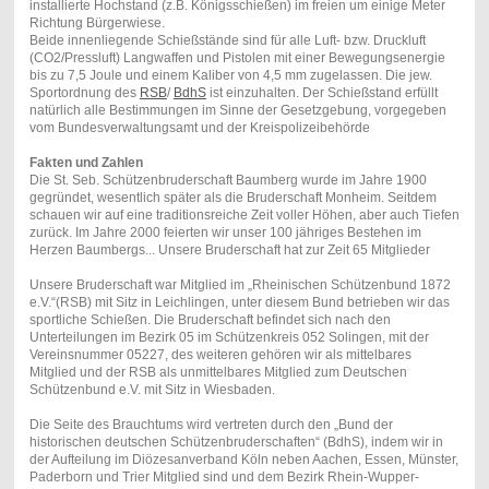
installierte Hochstand (z.B. Königsschießen) im freien um einige Meter
Richtung Bürgerwiese.
Beide innenliegende Schießstände sind für alle Luft- bzw. Druckluft
(CO2/Pressluft) Langwaffen und Pistolen mit einer Bewegungsenergie
bis zu 7,5 Joule und einem Kaliber von 4,5 mm zugelassen. Die jew.
Sportordnung des
RSB
/
BdhS
ist einzuhalten. Der Schießstand erfüllt
natürlich alle Bestimmungen im Sinne der Gesetzgebung, vorgegeben
vom Bundesverwaltungsamt und der Kreispolizeibehörde
Fakten und Zahlen
Die St. Seb. Schützenbruderschaft Baumberg wurde im Jahre 1900
gegründet, wesentlich später als die Bruderschaft Monheim. Seitdem
schauen wir auf eine traditionsreiche Zeit voller Höhen, aber auch Tiefen
zurück. Im Jahre 2000 feierten wir unser 100 jähriges Bestehen im
Herzen Baumbergs... Unsere Bruderschaft hat zur Zeit 65 Mitglieder
Unsere Bruderschaft war Mitglied im „Rheinischen Schützenbund 1872
e.V.“(RSB) mit Sitz in Leichlingen, unter diesem Bund betrieben wir das
sportliche Schießen. Die Bruderschaft befindet sich nach den
Unterteilungen im Bezirk 05 im Schützenkreis 052 Solingen, mit der
Vereinsnummer 05227, des weiteren gehören wir als mittelbares
Mitglied und der RSB als unmittelbares Mitglied zum Deutschen
Schützenbund e.V. mit Sitz in Wiesbaden.
Die Seite des Brauchtums wird vertreten durch den „Bund der
historischen deutschen Schützenbruderschaften“ (BdhS), indem wir in
der Aufteilung im Diözesanverband Köln neben Aachen, Essen, Münster,
Paderborn und Trier Mitglied sind und dem Bezirk Rhein-Wupper-