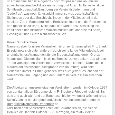
uns manchmal lieb ist eingeholt - doch wir passen uns an - bieten
abwechslungsreiche Aktivitäten für Jung und Alt an. Mittlerweile ist die
Schützenbruderschaft Baumberg ein Verein für Jedermann und
"Jederfrau", was noch längst nicht immer so war, gesellschaftliche
Stellungen oder das Geschlecht finden in der Mitgliedschaft in der
heutigen Zeit in Baumberg keine Berücksichtigung und die Rückkehr in
den (gesellschaftlichen) Mittelpunkt des Dorfes setzt sich stetig fort.....
traditionelle und historische Wuzeln müssen die Moderne mit Spaß,
Geselligkeit und Feiern nicht ausschließen....
Unser Schützenhaus
Namensgeber für unser Vereinsheim ist unser Ehrenmitglied Fritz Blank.
Er zeichnete sich unter anderem durch seine lange Mitgliedschaft, sein
unermüdliches Arrangement für die Bruderschaft und deren Grenzen
hinaus aus. Diesem Mann ist es maßgeblich zu verdanken, das wir den
Traum vom eigenen Vereinsheim verwirklichen konnten. Durch diese
Mauern am historischen Kielsgraben von Baumberg, wird sein
Gedenken immer in Ehren gehalten, was auch jeder Besucher an der
Namenstafel am Eingang und den Bildern im Vereinsheim erkennen
wird.
Die Arbeiten an unserem eigenen Vereinsheim wurden im Oktober 1994
von der damaligen Bürgermeisterin Fr. Ingeborg Friebe eingeleitet. Bis
dato und auch während der Bauphase, hielten wir unser wöchentliches
Schießtraining der Jungend und Altschützen bei dem befreundeten
Bürgerschützenverein Urdenbach
ab.
Kurz nach dem Spatenstich liefen die Bauarbeiten an, die sich so
ziemlich ein Jahr bis Oktober 1995 hinzogen, ein relativ kleiner