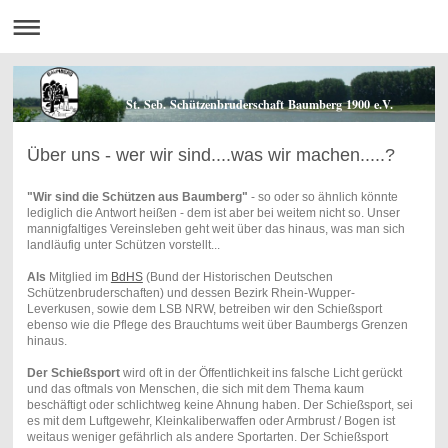
St. Seb. Schützenbruderschaft Baumberg 1900 e.V.
Über uns - wer wir sind....was wir machen.....?
"Wir sind die Schützen aus Baumberg"
- so oder so ähnlich könnte
lediglich die Antwort heißen - dem ist aber bei weitem nicht so. Unser
mannigfaltiges Vereinsleben geht weit über das hinaus, was man sich
landläufig unter Schützen vorstellt...
Als
Mitglied im
BdHS
(Bund der Historischen Deutschen
Schützenbruderschaften) und dessen Bezirk Rhein-Wupper-
Leverkusen, sowie dem LSB NRW, betreiben wir den Schießsport
ebenso wie die Pflege des Brauchtums weit über Baumbergs Grenzen
hinaus.
Der Schießsport
wird oft in der Öffentlichkeit ins falsche Licht gerückt
und das oftmals von Menschen, die sich mit dem Thema kaum
beschäftigt oder schlichtweg keine Ahnung haben. Der Schießsport, sei
es mit dem Luftgewehr, Kleinkaliberwaffen oder Armbrust / Bogen ist
weitaus weniger gefährlich als andere Sportarten. Der Schießsport