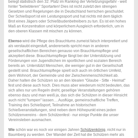
belegt statistisch den 32. Platz im Ranking der Verletzungsgefahr - weit
hinter "beliebteren" Sportarten! Dies ist nicht zuletzt den strengen
Gesetzen und Regelungen die in Deutschland herrschen geschuldet.
Der Schießsport ist ein Leistungssport und hat nichts mit dem täglich
Brot eines Jägers oder Schießbudenbetreibers zu tun. Es ist ein hohes
Maß an Konzentration und körperlichem Ausgleich erforderlich, um in
den oberen Klassen mit mischen zu können.
Ebenso
wird die Pflege des Brauchtums zumeist falsch interpretiert und
als verstaubt eingestuft, andererseits spricht man in anderen
gesellschaftlichen Bereichen genauso von Brauchtumspflege und
akzeptiert diese. Brauchtumspflege fängt bei der Unterstützung und
Förderungen von Jugendlichen im sportlichen und sozialen Bereich
bereits an. Unterstützt Menschen, die weniger gut in der Gesellschaft
gestellt sind. Brauchtumspflege spielt sich auch im örtlichen Umfeld,
dem Wohnort, der Gemeinde und der Zwischenmenschlichkeit ab.
Daher halten die Schützen so an den Idealen "Glaube - Sitte - Heimat"
fest und diese auch hoch. Dies muss aber wiederum nicht bedeuten, das
sich alles nur um Regeln dreht, gesellige Veranstaltungen gehören
ebenso dazu und man weiß ja, das sich die Schützen in dieser Hinsicht
auch nicht "lumpen" lassen.....Ausflüge, gemeinschaftliche Treffen,
Training des Schießsport, Teilnahme an historischen
Schießveranstaltungen, sind neben dem Höhepunkt eines jeden
Schützenvereins - dem Schützenfest - nur einige Punkte die unser
Vereinsleben ausmachen.
Wie
schön war es noch vor einigen Jahren
Schützenkönig
, nicht nur in
Baumberg zu werden. Der Wandel der Zeit hat die Schützen mehr als